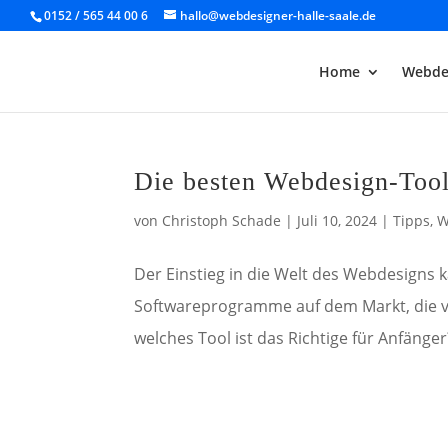
0152 / 565 44 00 6
hallo@webdesigner-halle-saale.de
Home
Webde
Die besten Webdesign-Tool
von
Christoph Schade
|
Juli 10, 2024
|
Tipps
,
W
Der Einstieg in die Welt des Webdesigns k
Softwareprogramme auf dem Markt, die ve
welches Tool ist das Richtige für Anfänger?