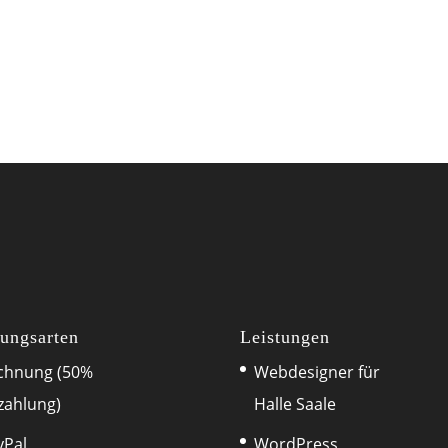
ungsarten
Leistungen
chnung (50%
Webdesigner für
zahlung)
Halle Saale
yPal
WordPress