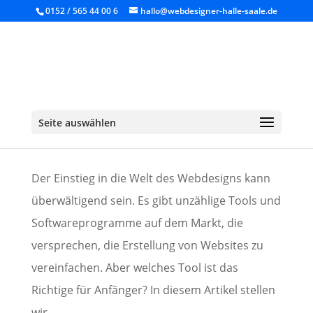
0152 / 565 44 00 6
hallo@webdesigner-halle-saale.de
Die besten Webdesign-Tools für Anfänger
von
Christoph Schade
|
Juli 10, 2024
|
Tipps
,
Seite auswählen
Webdesign
Der Einstieg in die Welt des Webdesigns kann
überwältigend sein. Es gibt unzählige Tools und
Softwareprogramme auf dem Markt, die
versprechen, die Erstellung von Websites zu
vereinfachen. Aber welches Tool ist das
Richtige für Anfänger? In diesem Artikel stellen
wir...