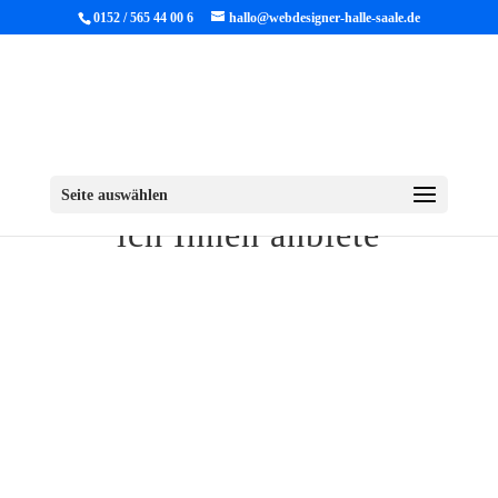
0152 / 565 44 00 6
hallo@webdesigner-halle-saale.de
Typen von Websites die
Seite auswählen
ich Ihnen anbiete