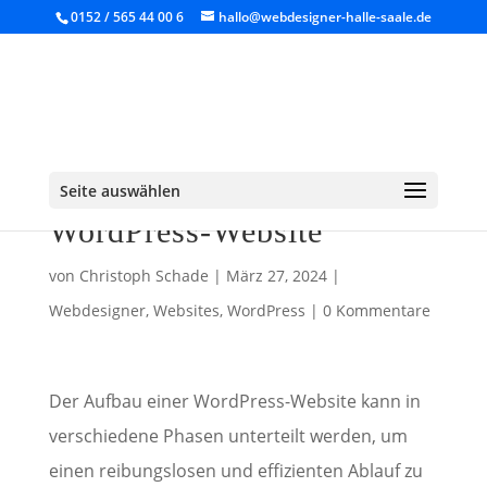
0152 / 565 44 00 6
hallo@webdesigner-halle-saale.de
Der ideale
Entstehungsprozess einer
Seite auswählen
WordPress-Website
von
Christoph Schade
|
März 27, 2024
|
Webdesigner
,
Websites
,
WordPress
|
0 Kommentare
Der Aufbau einer WordPress-Website kann in
verschiedene Phasen unterteilt werden, um
einen reibungslosen und effizienten Ablauf zu