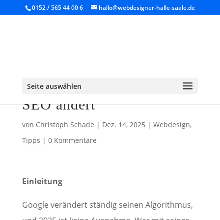
0152 / 565 44 00 6
hallo@webdesigner-halle-saale.de
Google Core Updates
2025: Was sich für dein
Seite auswählen
SEO ändert
von
Christoph Schade
|
Dez. 14, 2025
|
Webdesign
,
Tipps
|
0 Kommentare
Einleitung
Google verändert ständig seinen Algorithmus,